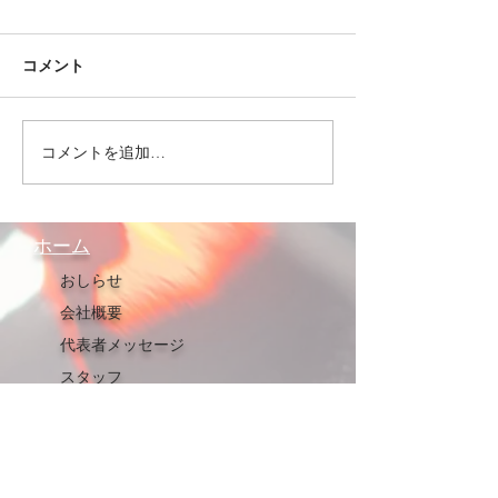
た。
2023/6/7 鈑金
コメント
ルを活かしてＵＳ
した。 事故車を
修理車第1号・売却！！
復して、今後販売
コメントを追加…
取り組んでいきた
す。
ホーム
おしらせ
会社概要
代表者メッセージ
スタッフ
サービス
板金・塗装
NAGOYA ｵｰﾄﾄﾚﾝﾄﾞ