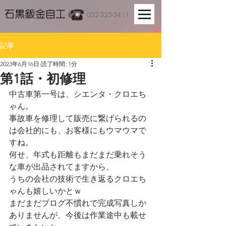
052-325-3411
記事
2023年6月16日
読了時間: 1分
第1話・初修理
中古車第一号は、シエンタ・クロエち
ゃん。
事故車を修理して販売に繋げられるの
は会社的にも、お客様にもウマウマで
すね。
何せ、年式も距離もまだまだ乗れそう
な車が出品されてますから、
うちの会社の技術で生き返るクロエち
ゃんも嬉しいかとｗ
まだまだブログ不慣れで完成写真しか
ありませんが、今後は作業途中も載せ